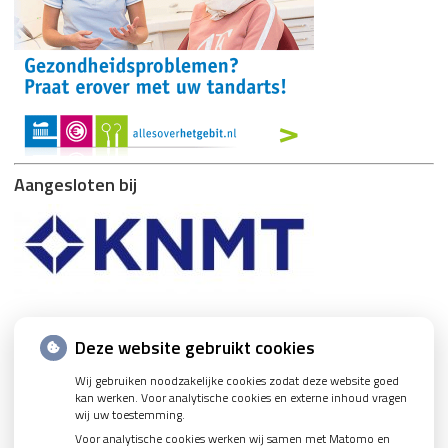
Aangesloten bij
Nieuws
Deze website gebruikt cookies
Wij gebruiken noodzakelijke cookies zodat deze website goed
Let op: valse Infomedics-mails over openstaande rekening
kan werken. Voor analytische cookies en externe inhoud vragen
Tanden bleken? Laat het veilig doen!
wij uw toestemming.
Voor analytische cookies werken wij samen met Matomo en
Gezond tandvlees: de basis voor een gezonde mond