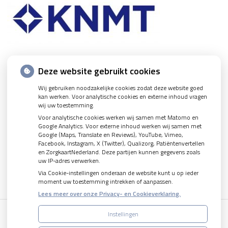
Nieuws
Deze website gebruikt cookies
Wij gebruiken noodzakelijke cookies zodat deze website goed
Let op: valse Infomedics-mails over openstaande rekening
kan werken. Voor analytische cookies en externe inhoud vragen
Tanden bleken? Laat het veilig doen!
wij uw toestemming.
Voor analytische cookies werken wij samen met Matomo en
Gezond tandvlees: de basis voor een gezonde mond
Google Analytics. Voor externe inhoud werken wij samen met
Google (Maps, Translate en Reviews), YouTube, Vimeo,
Naar de tandarts in het buitenland? Wees op je hoede!
Facebook, Instagram, X (Twitter), Qualizorg, Patiëntenvertellen
(Mond)zorgkosten gemaakt in 2025? Check of die aftrekbaar zijn
en ZorgkaartNederland. Deze partijen kunnen gegevens zoals
uw IP-adres verwerken.
Via Cookie-instellingen onderaan de website kunt u op ieder
moment uw toestemming intrekken of aanpassen.
Lees meer over onze Privacy- en Cookieverklaring.
Instellingen
Uw Zorg Online
|
Beheer